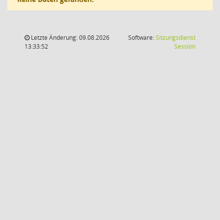
Letzte Änderung: 09.08.2026
Software:
Sitzungsdienst
(Wird in
13:33:52
Session