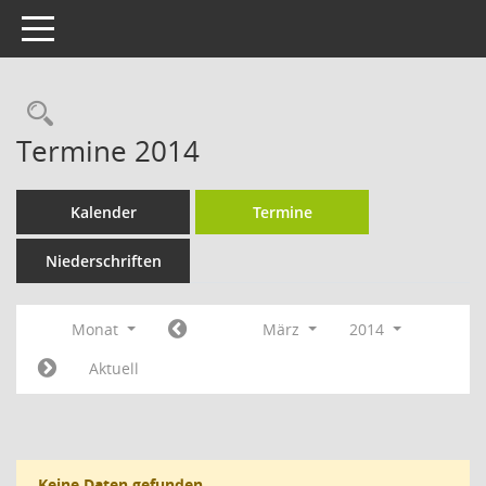
Toggle navigation
Rechercheauswahl
Termine 2014
Kalender
Termine
Niederschriften
Monat
März
2014
Aktuell
Keine Daten gefunden.