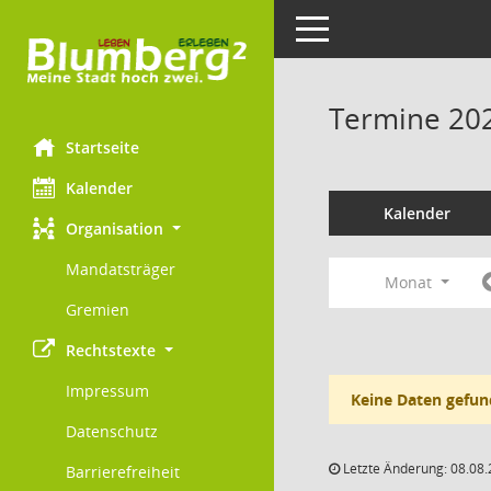
Toggle navigation
Termine 20
Startseite
Kalender
Kalender
Organisation
Mandatsträger
Monat
Gremien
Rechtstexte
Impressum
Keine Daten gefun
Datenschutz
Letzte Änderung: 08.08.
Barrierefreiheit