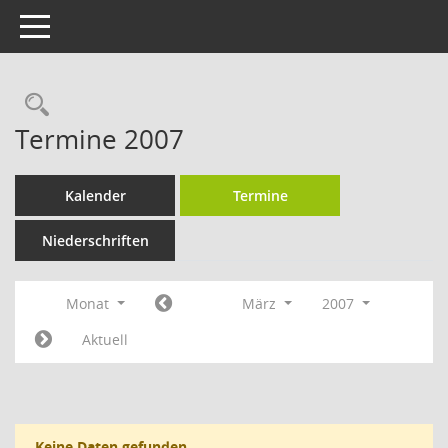
Toggle navigation
Rechercheauswahl
Termine 2007
Kalender
Termine
Niederschriften
Monat
März
2007
Aktuell
Keine Daten gefunden.