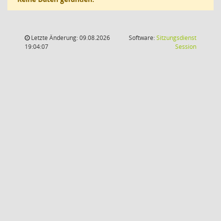
Letzte Änderung: 09.08.2026
Software:
Sitzungsdienst
(Wird in
19:04:07
Session