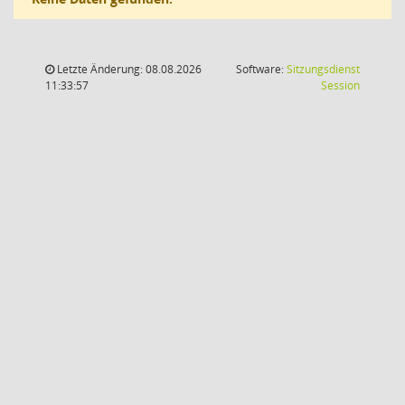
Letzte Änderung: 08.08.2026
Software:
Sitzungsdienst
(Wird in
11:33:57
Session