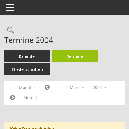
Toggle navigation
Rechercheauswahl
Termine 2004
Kalender
Termine
Niederschriften
Monat
März
2004
Aktuell
Keine Daten gefunden.