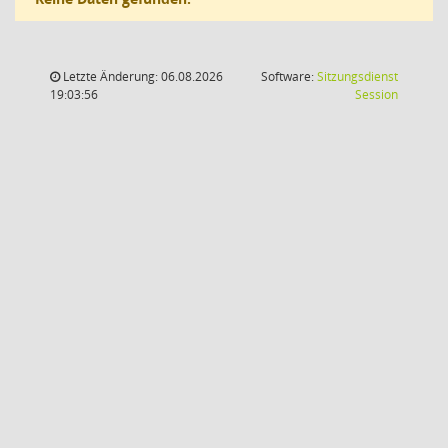
Letzte Änderung: 06.08.2026
Software:
Sitzungsdienst
(Wird in
19:03:56
Session