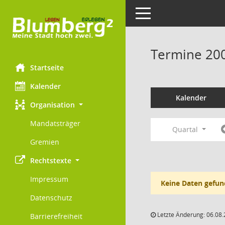
Toggle navigation
Termine 20
Startseite
Kalender
Kalender
Organisation
Mandatsträger
Quartal
Gremien
Rechtstexte
Impressum
Keine Daten gefun
Datenschutz
Letzte Änderung: 06.08.
Barrierefreiheit