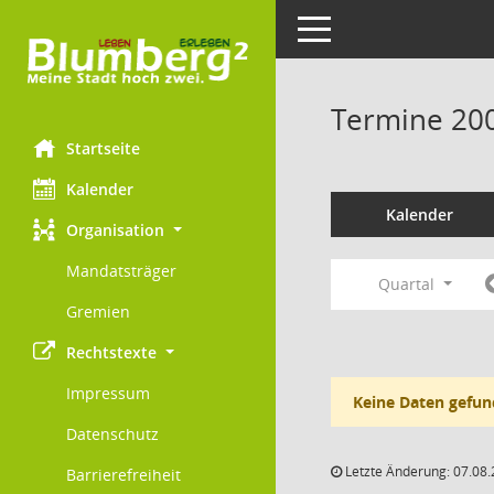
Toggle navigation
Termine 20
Startseite
Kalender
Kalender
Organisation
Mandatsträger
Quartal
Gremien
Rechtstexte
Impressum
Keine Daten gefun
Datenschutz
Letzte Änderung: 07.08.
Barrierefreiheit