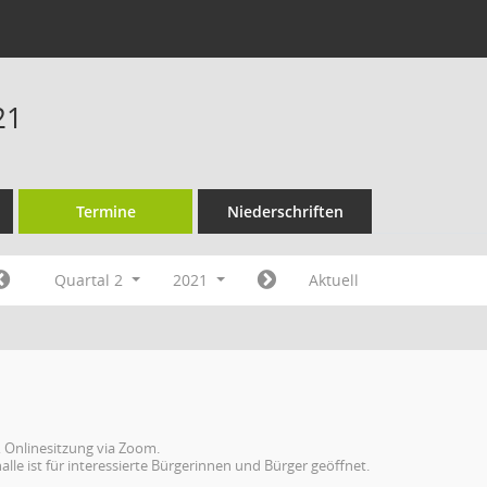
21
Termine
Niederschriften
Quartal 2
2021
Aktuell
 Onlinesitzung via Zoom.
alle ist für interessierte Bürgerinnen und Bürger geöffnet.