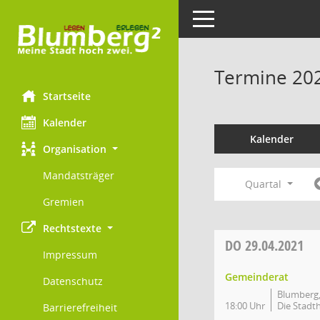
Toggle navigation
Termine 20
Startseite
Kalender
Kalender
Organisation
Mandatsträger
Quartal
Gremien
Rechtstexte
DO
29.04.2021
Impressum
Gemeinderat
Datenschutz
Blumberg,
18:00 Uhr
Die Stadth
Barrierefreiheit