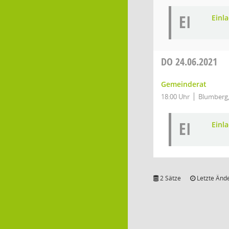
EI
Einl
DO
24.06.2021
Gemeinderat
18:00 Uhr
Blumberg,
EI
Einl
2 Sätze
Letzte Ände