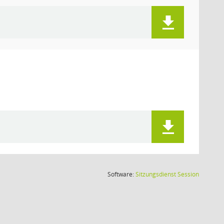
(Wird in
Software:
Sitzungsdienst
Session