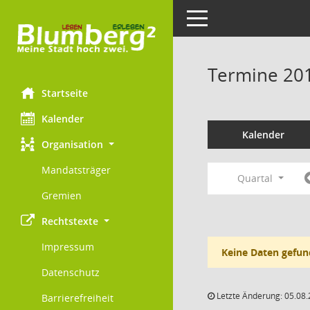
Toggle navigation
Termine 20
Startseite
Kalender
Kalender
Organisation
Mandatsträger
Quartal
Gremien
Rechtstexte
Impressum
Keine Daten gefun
Datenschutz
Letzte Änderung: 05.08.
Barrierefreiheit