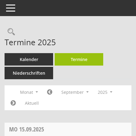
Toggle navigation
Rechercheauswahl
Termine 2025
Kalender
Termine
Niederschriften
Monat
September
2025
Aktuell
MO
15.09.2025