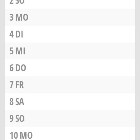
2
SO
3
MO
4
DI
5
MI
6
DO
7
FR
8
SA
9
SO
10
MO