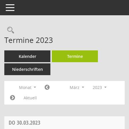
Toggle navigation
Rechercheauswahl
Termine 2023
Kalender
Termine
Niederschriften
Monat
März
2023
Aktuell
DO
30.03.2023