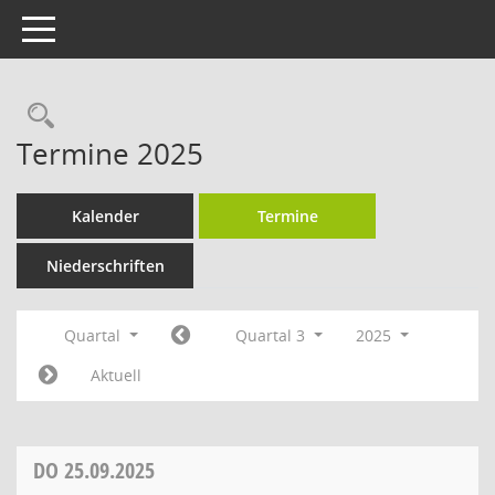
Toggle navigation
Rechercheauswahl
Termine 2025
Kalender
Termine
Niederschriften
Quartal
Quartal 3
2025
Aktuell
DO
25.09.2025