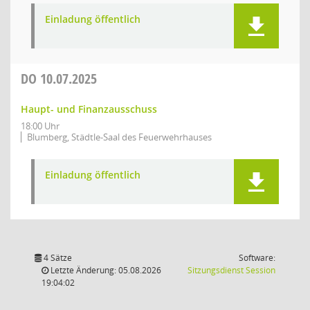
Einladung öffentlich
DO
10.07.2025
Haupt- und Finanzausschuss
18:00 Uhr
Blumberg, Städtle-Saal des Feuerwehrhauses
Einladung öffentlich
4 Sätze
Software:
(Wird in
Letzte Änderung: 05.08.2026
Sitzungsdienst
Session
19:04:02