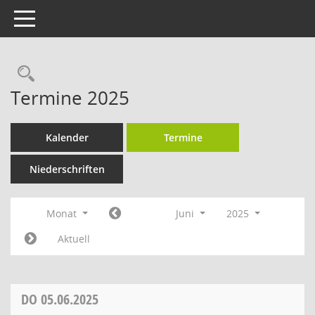
Toggle navigation
Rechercheauswahl
Termine 2025
Kalender
Termine
Niederschriften
Monat
Juni
2025
Aktuell
DO
05.06.2025