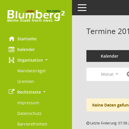
Toggle navigation
Termine 20
Startseite
Kalender
Kalender
Organisation
Mandatsträger
Monat
Gremien
Rechtstexte
Impressum
Keine Daten gefun
Datenschutz
Letzte Änderung: 07.08.
Barrierefreiheit