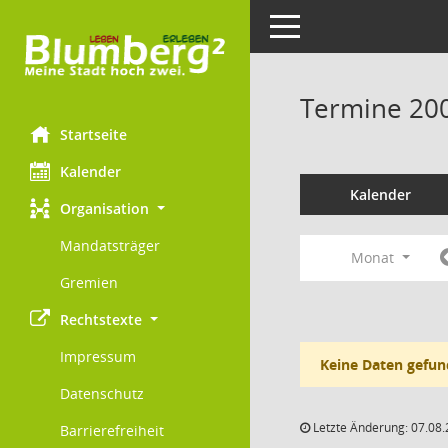
Toggle navigation
Termine 20
Startseite
Kalender
Kalender
Organisation
Mandatsträger
Monat
Gremien
Rechtstexte
Impressum
Keine Daten gefun
Datenschutz
Letzte Änderung: 07.08.
Barrierefreiheit