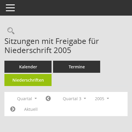
Toggle navigation
Rechercheauswahl
Sitzungen mit Freigabe für
Niederschrift 2005
Kalender
Termine
Niederschriften
Quartal
Quartal 3
2005
Aktuell