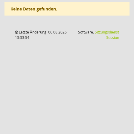
Keine Daten gefunden.
Letzte Änderung: 06.08.2026
Software:
Sitzungsdienst
(Wird in
13:33:54
Session