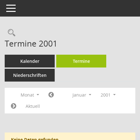
Toggle navigation
Rechercheauswahl
Termine 2001
Kalender
Termine
Niederschriften
Monat
Januar
2001
Aktuell
Keine Daten gefunden.