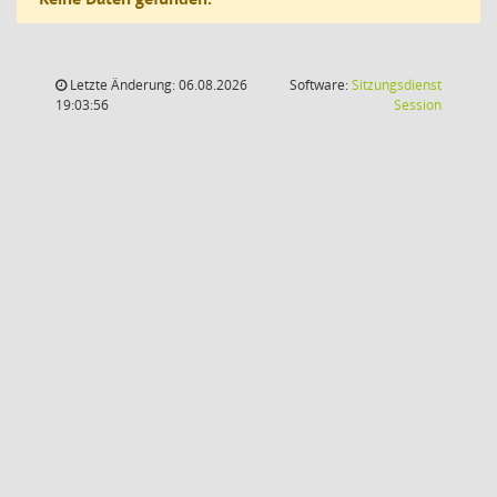
Letzte Änderung: 06.08.2026
Software:
Sitzungsdienst
(Wird in
19:03:56
Session