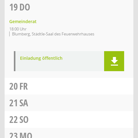
19
DO
Gemeinderat
18:00 Uhr
Blumberg, Städtle-Saal des Feuerwehrhauses
Einladung öffentlich
20
FR
21
SA
22
SO
23
MO