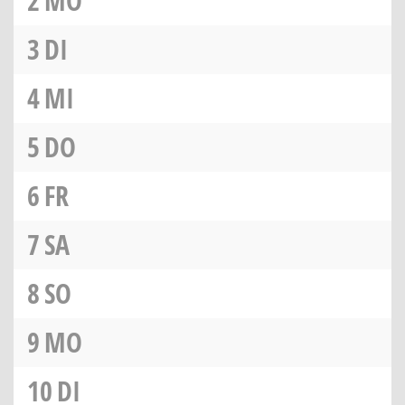
2
MO
3
DI
4
MI
5
DO
6
FR
7
SA
8
SO
9
MO
10
DI