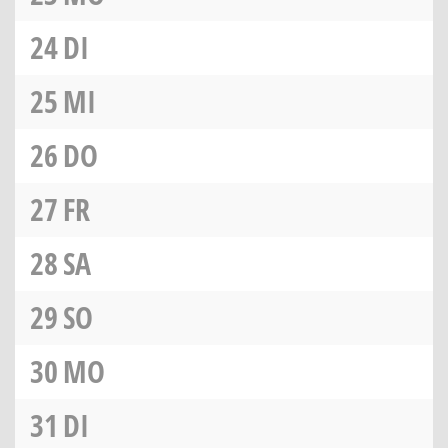
24
DI
25
MI
26
DO
27
FR
28
SA
29
SO
30
MO
31
DI