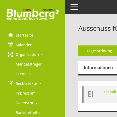
Toggle navigation
Ausschuss f
Startseite
Kalender
Tagesordnung
Organisation
Mandatsträger
Informationen
Gremien
Rechtstexte
EI
Einladu
Impressum
Datenschutz
Barrierefreiheit