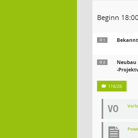
Beginn 18:0
Bekannt
Ö 1
Neubau 
Ö 2
-Projekt
116/26
VO
Vorl
Powe