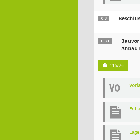
Beschlu
Ö 3
Bauvorh
Ö 3.1
Anbau 
115/26
VO
Vorl
Ents
Lage