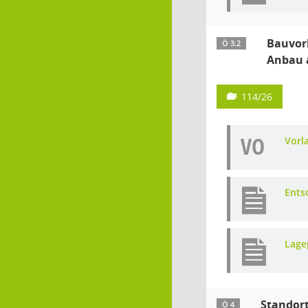
Bauvorh
Ö 3.2
Anbau 
114/26
VO
Vorl
Ents
Lage
Standort
Ö 4